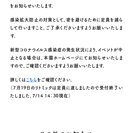
子育て支援
をお知らせいたします。
感染拡大防止の対策として、密を避けるために定員を減ら
お知らせ
園のできごと
して行いますこと、ご了承くださいますようお願いいたしま
動画で見る追手門学院幼稚園
採用情報
す。
お問い合わせ
このサイトについて
新型コロナウイルス感染症の発生状況により、イベントが中
止となる場合は、本園ホームページにてお知らせいたしま
すので、ご確認くださいますようお願いいたします。
詳しくは
こちら
をご確認ください。
（7月19日のリトミックは定員に達しましたので受付終了い
たしました。7/14 14：30現在）