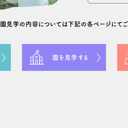
や園⾒学の
内容については
下記の
各ページにてご
園を見学する
年度プレスクールの説明会