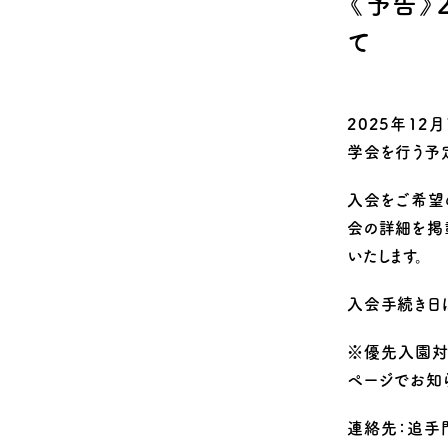
《予告》
Q&A
安全のための取
2025年12月
学会
を行う予
入会をご希望
会の詳細を掲
いたします。
入会手続き日は
※優先入園対
ページでお知
連絡先：追手門