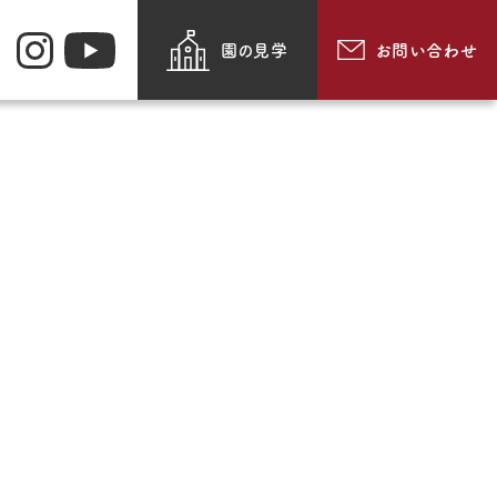
園の見学
お問い合わせ
お知らせ
園のできごと
・メッセージ・
動画で見る追手門学院幼
紹介
稚園
採用情報
食
お問い合わせ
・通園方法
このサイトについて