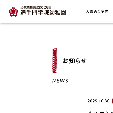
入園のご案内
TOP
入園のご案内
園の特長
お知らせ
入園案内・募集要項
教育理念・育っ
どもの姿
保育時間・保育料
NEWS
子育て支援
プレスクール
育てる園庭
預かり保育
2025.10.30
園の保育実践・I
園見学について
連携