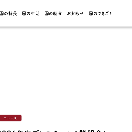
園の特長
園の生活
園の紹介
お知らせ
園のできごと
園の生活
園の紹介
てほしい子
3・4・5歳児の1日 / 年間
園の概要
行事
フォーの
0・1・2歳児の1日 / 年間
施設紹介
行事
制服・給
ニュース
CT・学院
アクセス