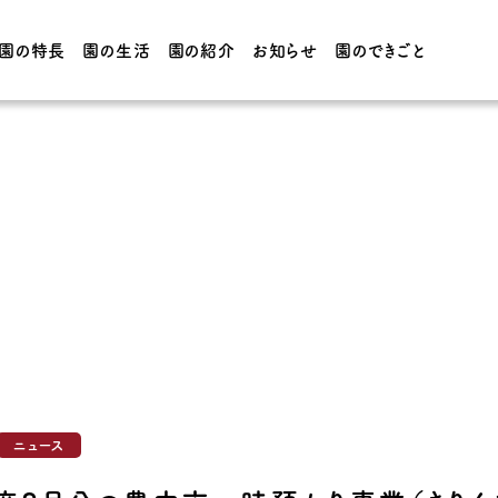
園の特長
園の生活
園の紹介
お知らせ
園のできごと
園の生活
園の紹介
てほしい子
3・4・5歳児の1日 / 年間
園の概要
行事
フォーの
0・1・2歳児の1日 / 年間
施設紹介
行事
制服・給
ニュース
CT・学院
アクセス