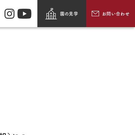
園の見学
お問い合わせ
お知らせ
園のできごと
・メッセージ・
動画で見る追手門学院幼
紹介
稚園
採用情報
食
お問い合わせ
・通園方法
このサイトについて