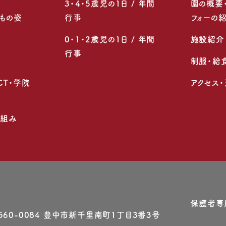
3・4・5歳児の1日 / 年間
園の概要
もの姿
行事
フォーの
0・1・2歳児の1日 / 年間
施設紹介
行事
制服・給
CT・学院
アクセス
り組み
保護者専
560-0084 豊中市新千⾥南町1丁⽬3番3号