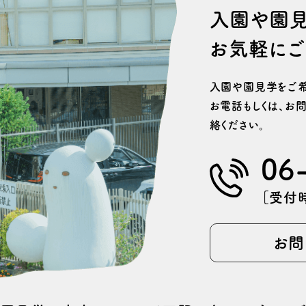
⼊園や園
お気軽にご
⼊園や園⾒学をご希
お電話もしくは、
お問
絡ください。
06
［受付時
お問