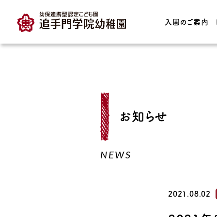
入園のご案内
TOP
入園のご案内
園の特長
お知らせ
入園案内・募集要項
教育理念・育っ
どもの姿
保育時間・保育料
NEWS
子育て支援
プレスクール
育てる園庭
預かり保育
2021.08.02
園の保育実践・I
園見学について
連携