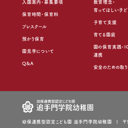
入園案内・募集要項
教育理念・
育ってほしい子ど
保育時間・保育料
子育て支援
プレスクール
育てる園庭
預かり保育
園の保育実践・I
園見学について
連携
Q&A
安全のための取
幼保連携型認定こども園 追⼿⾨学院幼稚園
〒