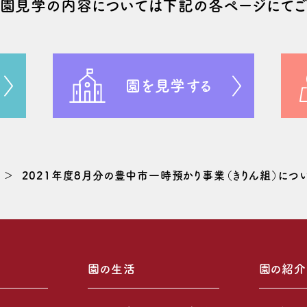
や園⾒学の
内容については
下記の
各ページにてご
園を見学する
2021年度8月分の豊中市一時預かり事業（きりん組）につ
園の生活
園の紹介