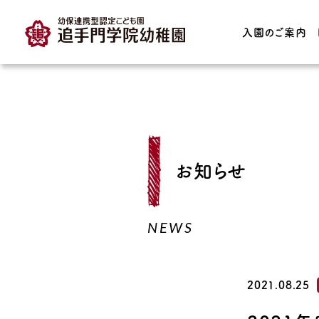
入園のご案内
TOP
入園のご案内
園の特長
お知らせ
入園案内・募集要項
教育理念・育っ
どもの姿
保育時間・保育料
NEWS
子育て支援
プレスクール
育てる園庭
預かり保育
2021.08.25
園の保育実践・I
園見学について
連携