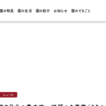
園の特長
園の生活
園の紹介
お知らせ
園のできごと
園の生活
園の紹介
てほしい子
3・4・5歳児の1日 / 年間
園の概要
行事
フォーの
0・1・2歳児の1日 / 年間
施設紹介
行事
制服・給
ニュース
CT・学院
アクセス