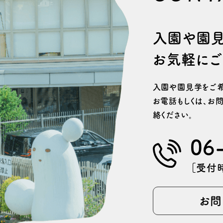
⼊園や園
お気軽にご
⼊園や園⾒学をご希
お電話もしくは、
お問
絡ください。
06
［受付時
お問