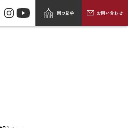
園の見学
お問い合わせ
お知らせ
園のできごと
・メッセージ・
動画で見る追手門学院幼
紹介
稚園
採用情報
食
お問い合わせ
・通園方法
このサイトについて