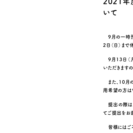
2021
Q&A
安全のための取
いて
9月の一時預
2日（日）まで
9月13日（
いただきますの
また、10月
用希望の方は9
提出の際は、
てご提出をお願
皆様にはご不