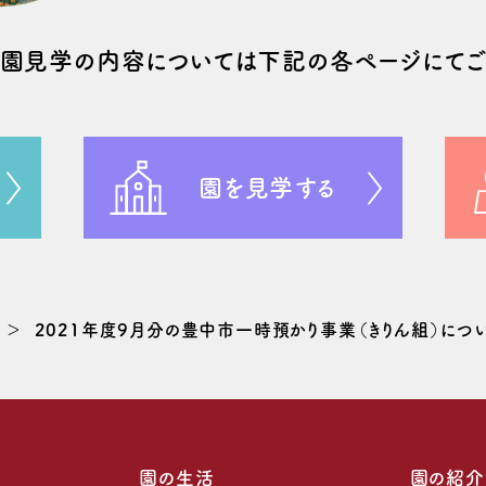
や園⾒学の
内容については
下記の
各ページにてご
園を見学する
2021年度9月分の豊中市一時預かり事業（きりん組）につ
園の生活
園の紹介