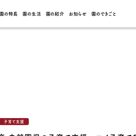
園の特長
園の生活
園の紹介
お知らせ
園のできごと
園の生活
園の紹介
てほしい子
3・4・5歳児の1日 / 年間
園の概要
行事
フォーの
0・1・2歳児の1日 / 年間
施設紹介
行事
制服・給
子育て支援
CT・学院
アクセス