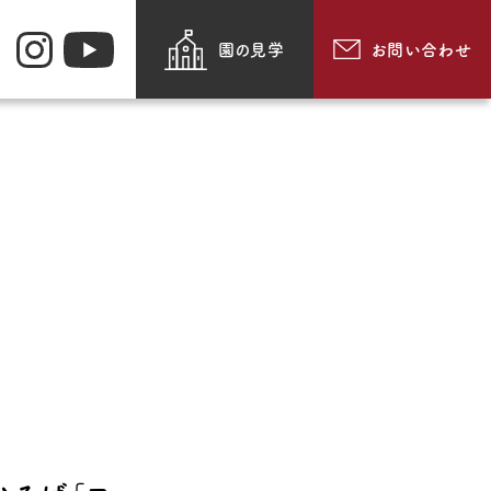
園の見学
お問い合わせ
お知らせ
園のできごと
・メッセージ・
動画で見る追手門学院幼
紹介
稚園
採用情報
食
お問い合わせ
・通園方法
このサイトについて