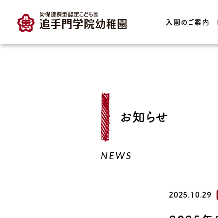
入園のご案内
TOP
入園のご案内
園の特長
お知らせ
入園案内・募集要項
教育理念・育っ
どもの姿
保育時間・保育料
NEWS
子育て支援
プレスクール
育てる園庭
預かり保育
2025.10.29
園の保育実践・I
園見学について
連携