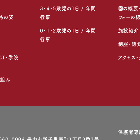
3・4・5歳児の1日 / 年間
園の概要
もの姿
行事
フォーの
0・1・2歳児の1日 / 年間
施設紹介
行事
制服・給
CT・学院
アクセス
り組み
保護者専
560-0084 豊中市新千⾥南町1丁⽬3番3号