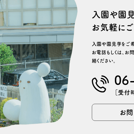
⼊園や園
お気軽にご
⼊園や園⾒学をご希
お電話もしくは、
お問
絡ください。
06
［受付時
お問