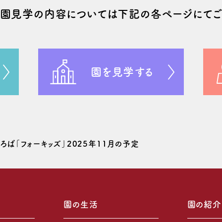
や園⾒学の
内容については
下記の
各ページにてご
園を見学する
ば「フォーキッズ」2025年11月の予定
園の生活
園の紹介