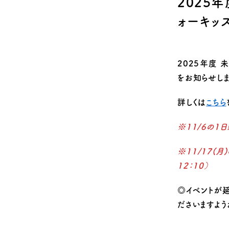
2025
Q&A
安全のための取
ォーキッ
2025年度
をお知らせしま
詳しくは
こちら
※11/6の1
※11/17
(月)
12：10）
◎イベントが
ださいますよう