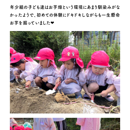
子育て支援
年少組の子ども達はお芋畑という環境にあまり馴染みがな
かったようで、初めての体験にドキドキしながらも一生懸命
お知らせ
園のできごと
お芋を掘っていました❤
動画で見る追手門学院幼稚園
採用情報
お問い合わせ
このサイトについて