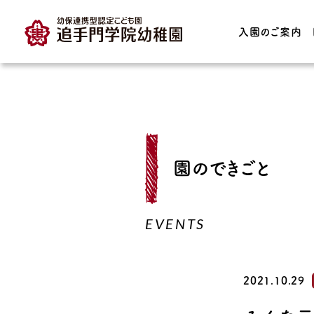
入園のご案内
TOP
入園のご案内
園の特長
園のできごと
入園案内・募集要項
教育理念・育っ
どもの姿
保育時間・保育料
EVENTS
子育て支援
プレスクール
育てる園庭
預かり保育
2021.10.29
園の保育実践・I
園見学について
連携