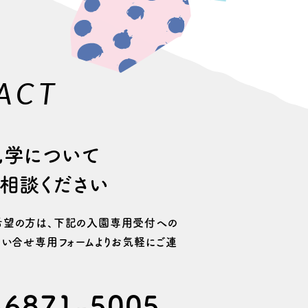
ACT
⾒学について
相談ください
望の⽅は、
下記の⼊園専⽤受付への
い合せ専用フォームより
お気軽にご連
-6871-5005