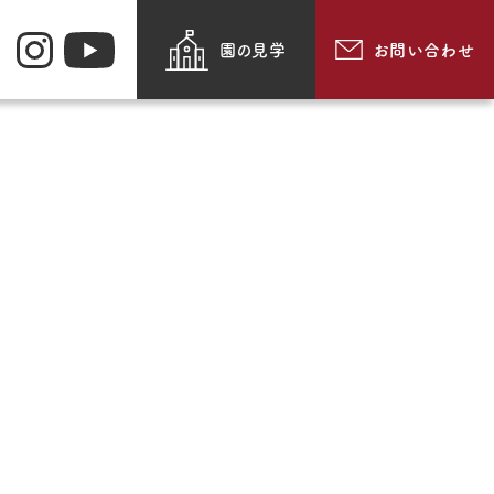
園の見学
お問い合わせ
お知らせ
園のできごと
・メッセージ・
動画で見る追手門学院幼
紹介
稚園
採用情報
食
お問い合わせ
・通園方法
このサイトについて