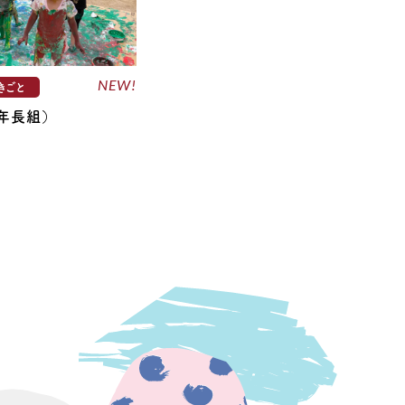
NEW!
きごと
（年長組）