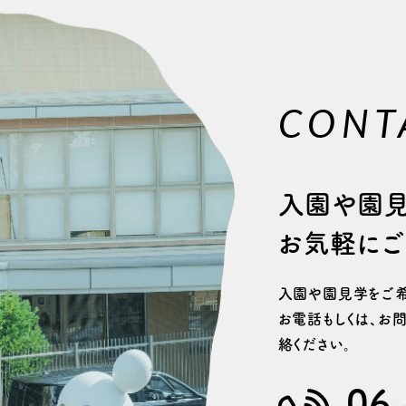
CONT
⼊園や園
お気軽にご
⼊園や園⾒学をご希
お電話もしくは、
お問
絡ください。
06