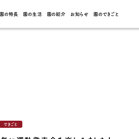
園の特長
園の生活
園の紹介
お知らせ
園のできごと
園の生活
園の紹介
てほしい子
3・4・5歳児の1日 / 年間
園の概要
行事
フォーの
0・1・2歳児の1日 / 年間
施設紹介
行事
制服・給
できごと
CT・学院
アクセス