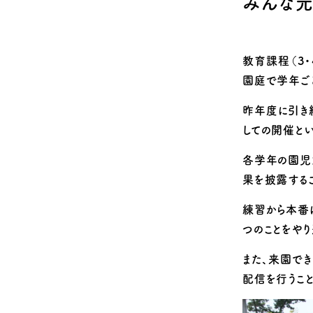
みんな元
Q&A
安全のための取
教育課程（3・
園庭で学年ご
昨年度に引き
しての開催とい
各学年の園児
果を披露するこ
練習から本番
つのことをやり
また、来園で
配信を行うこと