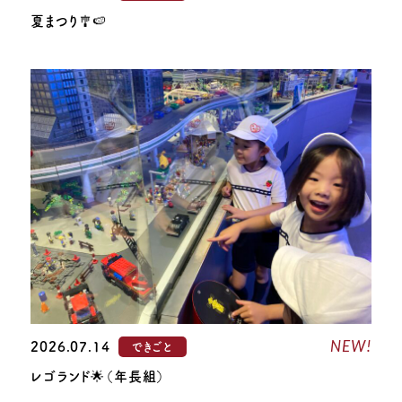
夏まつり🎐🍉
NEW!
2026.07.14
できごと
レゴランド🌟（年長組）