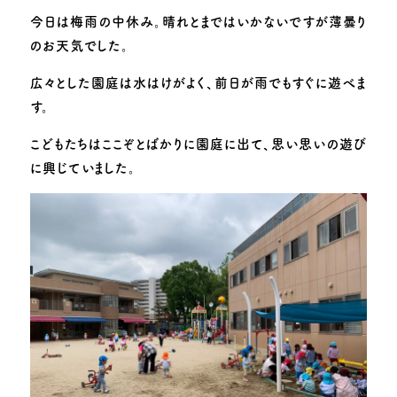
子育て支援
今日は梅雨の中休み。晴れとまではいかないですが薄曇り
のお天気でした。
お知らせ
園のできごと
広々とした園庭は水はけがよく、前日が雨でもすぐに遊べま
動画で見る追手門学院幼稚園
採用情報
す。
お問い合わせ
このサイトについて
こどもたちはここぞとばかりに園庭に出て、思い思いの遊び
に興じていました。