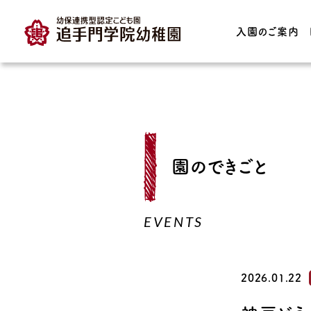
入園のご案内
TOP
入園のご案内
園の特長
園のできごと
入園案内・募集要項
教育理念・育っ
どもの姿
保育時間・保育料
EVENTS
子育て支援
プレスクール
育てる園庭
預かり保育
2026.01.22
園の保育実践・I
園見学について
連携