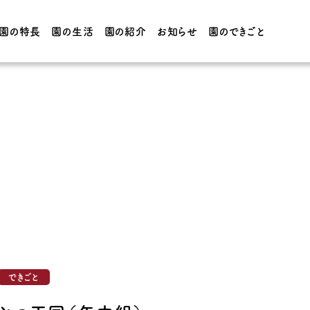
園の特長
園の生活
園の紹介
お知らせ
園のできごと
園の生活
園の紹介
てほしい子
3・4・5歳児の1日 / 年間
園の概要
行事
フォーの
0・1・2歳児の1日 / 年間
施設紹介
行事
制服・給
できごと
CT・学院
アクセス