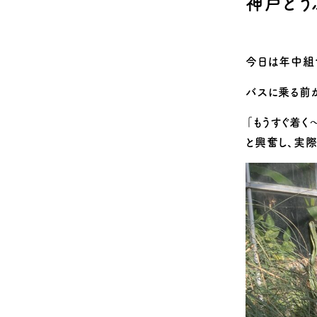
神戸どう
Q&A
安全のための取
今日は年中組
バスに乗る前
「もうすぐ着く
と興奮し、実際