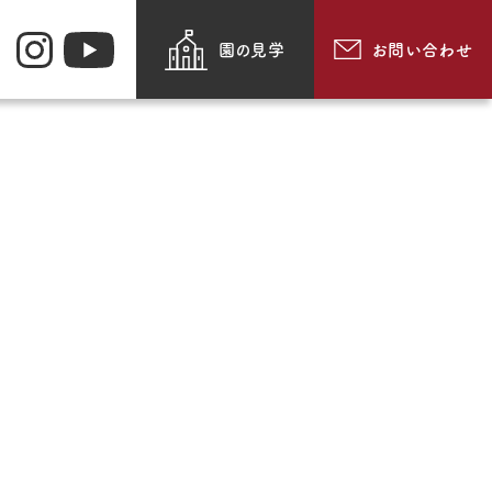
園の見学
お問い合わせ
お知らせ
園のできごと
・メッセージ・
動画で見る追手門学院幼
紹介
稚園
採用情報
食
お問い合わせ
・通園方法
このサイトについて