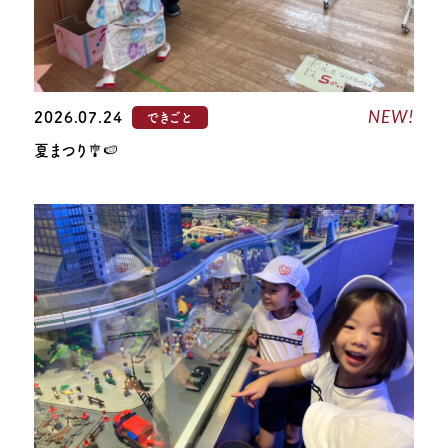
NEW!
2026.07.24
できごと
夏まつり🎐🍉