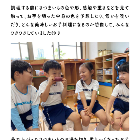
子育て支援
調理する前にさつまいもの色や形、感触や重さなどを見て
触って、お芋を切った中身の色を予想したり、匂いを嗅い
お知らせ
園のできごと
だり、どんな美味しいお芋料理になるのか想像して、みんな
ワクワクしていました😊♪
動画で見る追手門学院幼稚園
採用情報
お問い合わせ
このサイトについて
茹で上がったさつまいものお湯を切り、柔らかくなったお芋