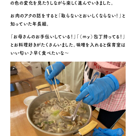
子育て支援
の色の変化を見たりしながら楽しく進んでいきました。
お肉のアクの話をすると「取らないとおいしくならない！」と
お知らせ
園のできごと
知っていた年長組。
動画で見る追手門学院幼稚園
採用情報
「お母さんのお手伝いしている！」「（ｍｙ）包丁持ってる！」
とお料理好きがたくさんいました。味噌を入れると保育室は
お問い合わせ
このサイトについて
いい匂い♪早く食べたいな～