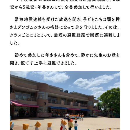
子育て支援
児から5歳児・年長さんまで、全員参加して行いました。
緊急地震速報を受けた放送を聞き、子どもたちは頭を押
お知らせ
園のできごと
さえダンゴムシさんの格好になって身を守りました。その後、
動画で見る追手門学院幼稚園
採用情報
クラスごとにまとまって、最短の避難経路で園庭に避難しま
した。
お問い合わせ
このサイトについて
初めて参加した年少さんも含めて、静かに先生のお話を
聞き、慌てず上手に避難できました。