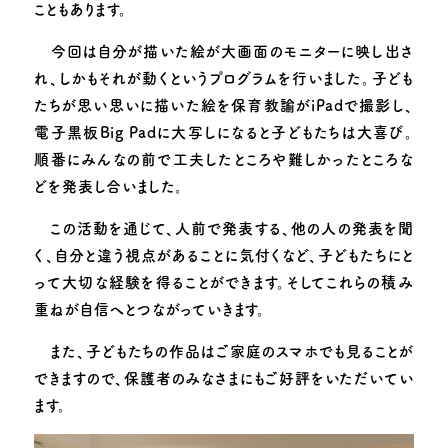
子育て支援
こともあります。
今回は自分が描いた絵が大画面のモニターに映し出さ
お知らせ
園のできごと
れ、しかもそれが動くというプログラムを行いました。子ども
たちが思い思いに描いた絵を保育教諭がiPadで撮影し、
動画で見る追手門学院幼稚園
採用情報
電子黒板Big Padに大写しになると子どもたちは大喜び。
お問い合わせ
このサイトについて
順番にみんなの前で工夫したところや難しかったところな
どを発表し合いました。
この活動を通じて、人前で発表する、他の人の発表を聞
く、自分と違う視点があることに気付くなど、子どもたちにと
って大切な経験を得ることができます。そしてこれらの積み
重ねが自信へとつながっていきます。
また、子どもたちの作品はご家庭のスマホでも見ることが
できますので、保護者のみなさまにもご好評をいただいてい
ます。